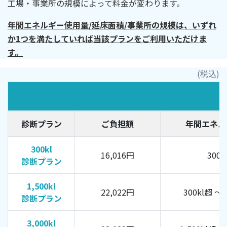
工場・事業所の規模によって料金が変わります。
年間エネルギー使用量
/
延床面積
/
事業所の規模は、いずれ
か
1
つを満たしていれば当該プランをご利用いただけま
す。
(税込)
診断プラン
ご負担額
年間エネル
300kl
16,016円
300
診断プラン
1,500kl
22,022円
300kl超 ～ 
診断プラン
3,000kl